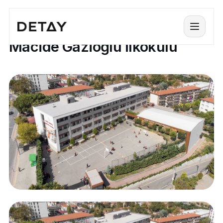
PROJELER / MACIDE GAZIOğLU İLKOKULU
Menü
Macide Gazioğlu İlkokulu